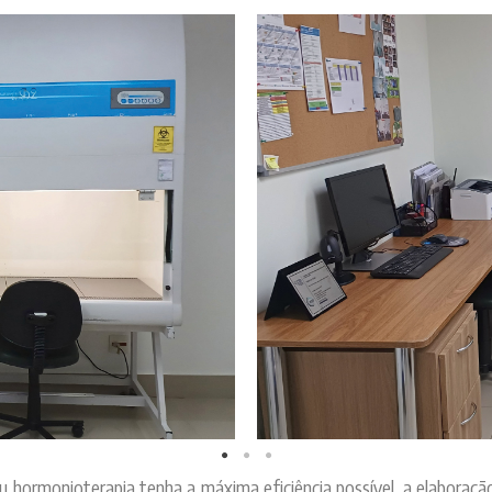
 hormonioterapia tenha a máxima eficiência possível, a elaboraçã