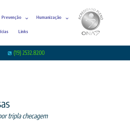
Prevenção
Humanização
ícias
Links
(19) 2532.8200
sas
or tripla checagem