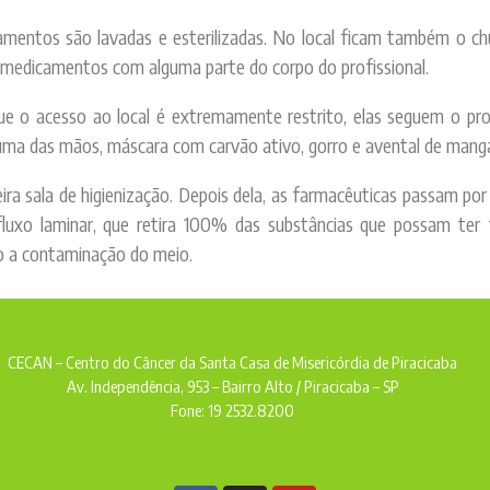
entos são lavadas e esterilizadas. No local ficam também o chuv
 medicamentos com alguma parte do corpo do profissional.
que o acesso ao local é extremamente restrito, elas seguem o pr
 uma das mãos, máscara com carvão ativo, gorro e avental de mang
ra sala de higienização. Depois dela, as farmacêuticas passam p
 fluxo laminar, que retira 100% das substâncias que possam ter
o a contaminação do meio.
CECAN – Centro do Câncer da Santa Casa de Misericórdia de Piracicaba
Av. Independência, 953 – Bairro Alto / Piracicaba – SP
Fone: 19 2532.8200