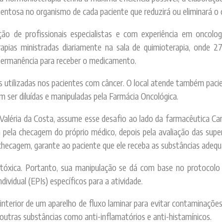
mentosa no organismo de cada paciente que reduzirá ou eliminará o 
ção de profissionais especialistas e com experiência em oncol
pias ministradas diariamente na sala de quimioterapia, onde 27 l
 permanência para receber o medicamento.
as utilizadas nos pacientes com câncer. O local atende também pa
m ser diluídas e manipuladas pela Farmácia Oncológica.
aléria da Costa, assume esse desafio ao lado da farmacêutica Car
pela checagem do próprio médico, depois pela avaliação das super
checagem, garante ao paciente que ele receba as substâncias adeq
xica. Portanto, sua manipulação se dá com base no protocolo de
ividual (EPIs) específicos para a atividade.
o interior de um aparelho de fluxo laminar para evitar contaminaçõe
outras substâncias como anti-inflamatórios e anti-histamínicos.