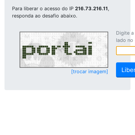
Para liberar o acesso
do IP
216.73.216.11
,
responda ao desafio abaixo.
Digite 
lado no
[trocar imagem]